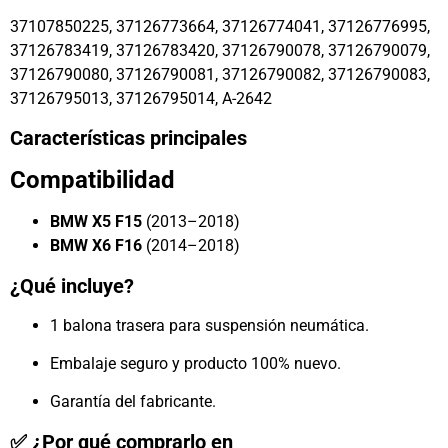
37107850225, 37126773664, 37126774041, 37126776995,
37126783419, 37126783420, 37126790078, 37126790079,
37126790080, 37126790081, 37126790082, 37126790083,
37126795013, 37126795014, A-2642
Características principales
Compatibilidad
BMW X5 F15
(2013–2018)
BMW X6 F16
(2014–2018)
¿Qué incluye?
1 balona trasera para suspensión neumática.
Embalaje seguro y producto 100% nuevo.
Garantía del fabricante.
✅ ¿Por qué comprarlo en