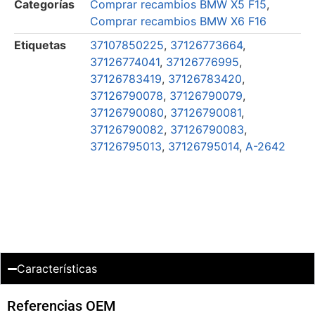
Categorías
Comprar recambios BMW X5 F15
,
Comprar recambios BMW X6 F16
Etiquetas
37107850225
,
37126773664
,
37126774041
,
37126776995
,
37126783419
,
37126783420
,
37126790078
,
37126790079
,
37126790080
,
37126790081
,
37126790082
,
37126790083
,
37126795013
,
37126795014
,
A-2642
Características
Referencias OEM