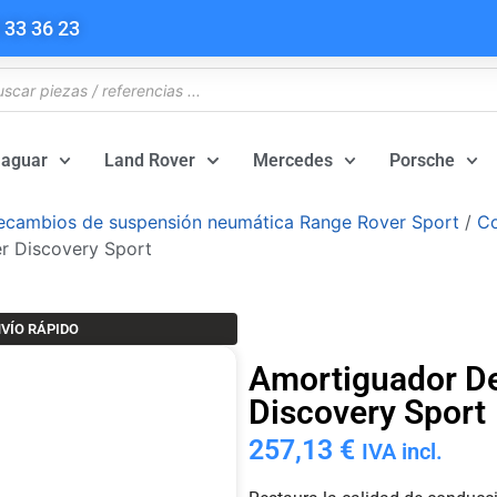
 33 36 23
Jaguar
Land Rover
Mercedes
Porsche
ecambios de suspensión neumática Range Rover Sport
/
Co
r Discovery Sport
VÍO RÁPIDO
Amortiguador De
Discovery Sport
257,13
€
IVA incl.