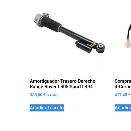
Amortiguador Trasero Derecho
Compre
Range Rover L405 Sport L494
4-Corne
338,80
€
417,45
€
IVA incl.
Añadir al carrito
Añadir a