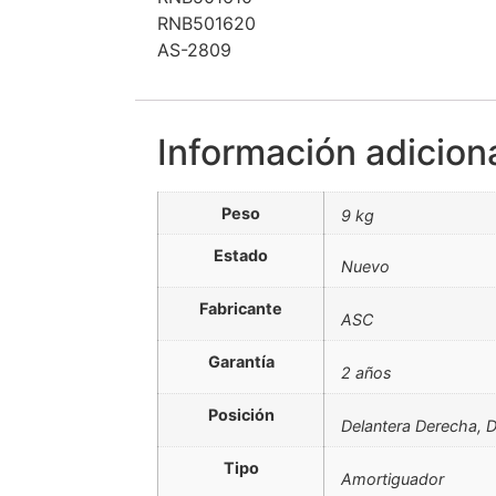
RNB501620
AS-2809
Información adicion
Peso
9 kg
Estado
Nuevo
Fabricante
ASC
Garantía
2 años
Posición
Delantera Derecha, D
Tipo
Amortiguador