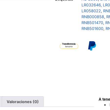
LR032646
,
LR
LR058022
,
RN
RNB000858
,
R
RNB501470
,
R
RNB501600
,
R
A tene
Valoraciones (0)