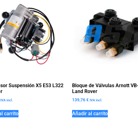
sor Suspensión X5 E53 L322
Bloque de Válvulas Arnott VB
r
Land Rover
139,76
€
IVA incl.
IVA incl.
l carrito
Añadir al carrito