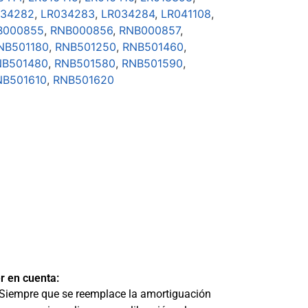
034282
,
LR034283
,
LR034284
,
LR041108
,
B000855
,
RNB000856
,
RNB000857
,
NB501180
,
RNB501250
,
RNB501460
,
NB501480
,
RNB501580
,
RNB501590
,
NB501610
,
RNB501620
r en cuenta:
Siempre que se reemplace la amortiguación