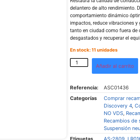
Restaura la calidad de conducc
delantero de alto rendimiento. 
comportamiento dinámico óptim
impactos, reduce vibraciones y
tanto en ciudad como fuera de c
desgastados y recuperar el equi
En stock: 11 unidades
Añadir al carrito
Referencia:
ASC01436
Categorías
Comprar recam
Discovery 4
,
C
NO VDS
,
Recam
Recambios de 
Suspensión ne
Etiquetas
AS-2809
,
LR01