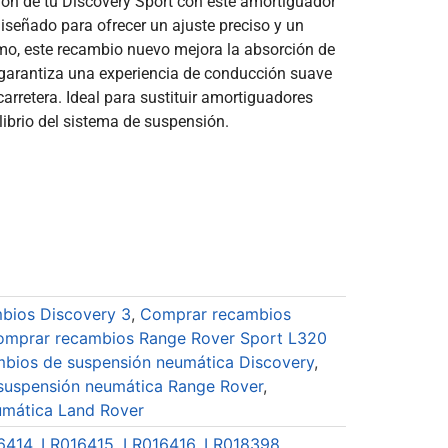
ión de tu Discovery Sport con este amortiguador
Diseñado para ofrecer un ajuste preciso y un
o, este recambio nuevo mejora la absorción de
 garantiza una experiencia de conducción suave
arretera. Ideal para sustituir amortiguadores
librio del sistema de suspensión.
bios Discovery 3
,
Comprar recambios
omprar recambios Range Rover Sport L320
bios de suspensión neumática Discovery
,
suspensión neumática Range Rover
,
umática Land Rover
6414
,
LR016415
,
LR016416
,
LR018398
,