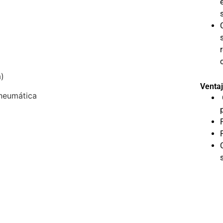
a)
Ventaj
 neumática