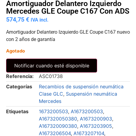
Amortiguador Delantero Izquierdo
Mercedes GLE Coupe C167 Con ADS
574,75
€
IVA incl.
Amortiguador Delantero Izquierdo GLE Coupe C167 nuevo
con 2 años de garantía
Agotado
Notificar cuando esté disponible
Referencia:
ASC01738
Categorías
Recambios de suspensión neumática
Clase GLC
,
Suspensión neumática
Mercedes
Etiquetas
1673200503
,
A1673200503
,
A167320050380
,
A1673200903
,
A167320090380
,
A1673203905
,
A1673206504
,
A1673207104
,