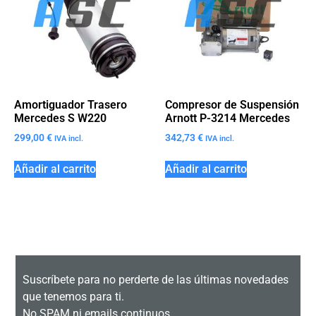
Amortiguador Trasero
Compresor de Suspensión
Mercedes S W220
Arnott P-3214 Mercedes
299,00
€
342,73
€
IVA incl.
IVA incl.
Añadir al carrito
Añadir al carrito
Suscríbete para no perderte de las últimas novedades
que tenemos para ti.
No SPAM ni emails continuos.