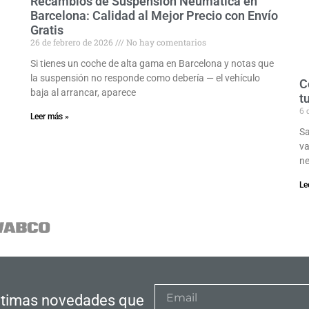
Recambios de Suspensión Neumática en
Barcelona: Calidad al Mejor Precio con Envío
Gratis
26 de febrero de 2026
No hay comentarios
Si tienes un coche de alta gama en Barcelona y notas que
la suspensión no responde como debería — el vehículo
C
baja al arrancar, aparece
t
6 
Leer más »
Sa
va
ne
Le
últimas novedades que