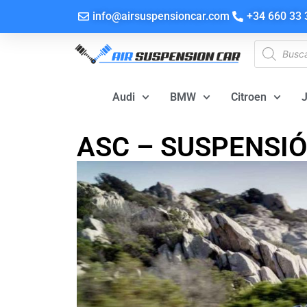
info@airsuspensioncar.com
+34 660 33 
Audi
BMW
Citroen
ASC – SUSPENSI