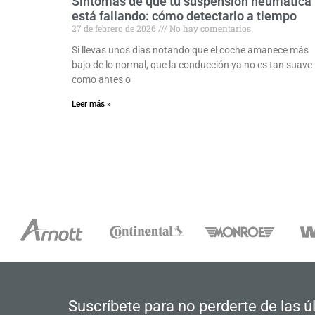
Síntomas de que tu suspensión neumática
está fallando: cómo detectarlo a tiempo
27 de febrero de 2026
No hay comentarios
Si llevas unos días notando que el coche amanece más
bajo de lo normal, que la conducción ya no es tan suave
como antes o
Leer más »
Suscríbete para no perderte de las 