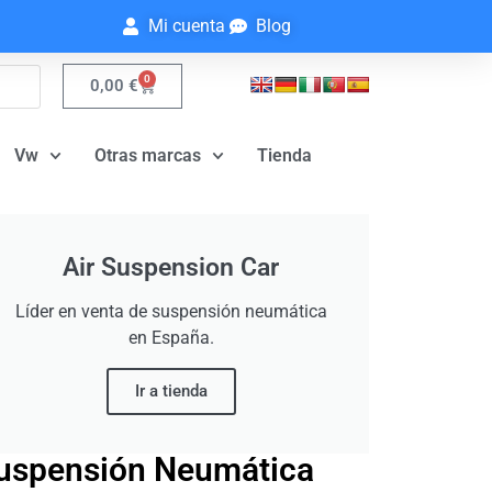
Mi cuenta
Blog
0
0,00
€
Vw
Otras marcas
Tienda
Air Suspension Car
Líder en venta de suspensión neumática
en España.
Ir a tienda
uspensión Neumática